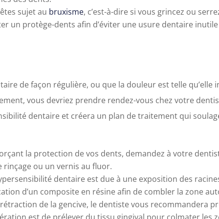
 êtes sujet au
bruxisme
, c’est-à-dire si vous grincez ou serr
er un protège-dents afin d’éviter une usure dentaire inutile 
aire de façon régulière, ou que la douleur est telle qu’elle 
ement, vous devriez prendre rendez-vous chez votre dentiste
ensibilité dentaire et créera un plan de traitement qui soulag
forçant la protection de vos dents, demandez à votre dentiste
 rinçage ou un vernis au fluor.
ypersensibilité dentaire est due à une exposition des racines
cation d’un composite en résine afin de combler la zone aut
une rétraction de la gencive, le dentiste vous recommandera
pération est de prélever du tissu gingival pour colmater les 