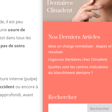
Dentaires
Clinadent
e, il est peu
d’une
usure de
Nos Derniers Articles
l est dans tous les
e
pas de soins
Mise en charge immédiate : étapes et
résultats
Urgences Dentaires chez Clinadent
Quelles sont les contres indications
du blanchiment dentaire ?
ure interne (pulpe)
ccident
ou encore à
pprofondi, avant
Rechercher