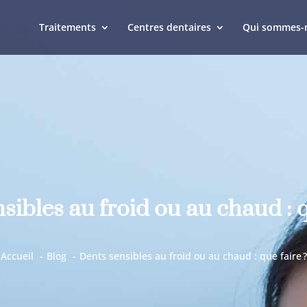
Traitements
Centres dentaires
Qui sommes-
sibles au froid ou au chaud : q
Accueil
Blog
Dents sensibles au froid ou au chaud : que faire ?