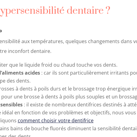
hypersensibilité dentaire
?
»
 sensibilité aux températures, quelques changements dans v
re inconfort dentaire.
iter que le liquide froid ou chaud touche vos dents.
’aliments acides
: car ils sont particulièrement irritants p
lpe des dents.
brosses à dents à poils durs et le brossage trop énergique irr
 pour une brosse à dents à poils plus souples et un brossa
 sensibles
: il existe de nombreux dentifrices destinés à atté
ice idéal en fonction de vos problèmes et objectifs, nous v
pliquons
comment choisir votre dentifrice
tains bains de bouche fluorés diminuent la sensibilité dentair
nes des dents.