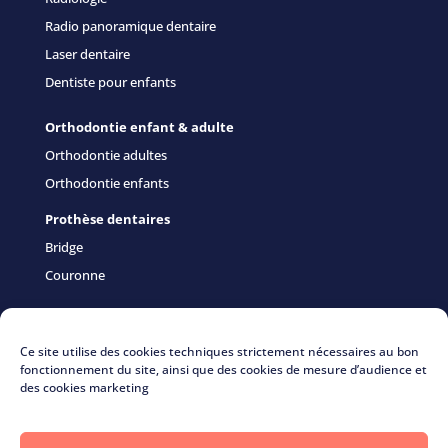
Radio panoramique dentaire
Laser dentaire
Dentiste pour enfants
Orthodontie enfant & adulte
Orthodontie adultes
Orthodontie enfants
Prothèse dentaires
Bridge
Couronne
Urgences dentaires
Orthodontique
Ce site utilise des cookies techniques strictement nécessaires au bon
fonctionnement du site, ainsi que des cookies de mesure d’audience et
Chirurgie
des cookies marketing
Implants
Greffes