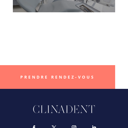
« Better smile, Better
life »
PRENDRE RENDEZ-VOUS