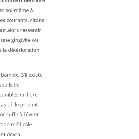
anchiment dentaire
iser soi-même à
res courants, citons
ut alors ressentir
 une gingivite ou
e la détérioration
amide. S’il existe
seuils de
onibles en libre-
as où le produit
 suffit à l’éviter.
ption médicale
ent devra