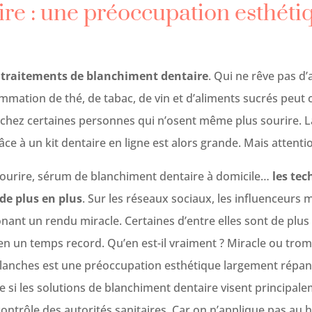
re : une préoccupation esthéti
 traitements de blanchiment dentaire
. Qui ne rêve pas d’
mmation de thé, de tabac, de vin et d’aliments sucrés peut c
chez certaines personnes qui n’osent même plus sourire. La
ce à un kit dentaire en ligne est alors grande. Mais attenti
 sourire, sérum de blanchiment dentaire à domicile…
les tec
 de plus en plus
. Sur les réseaux sociaux, les influenceurs 
nant un rendu miracle. Certaines d’entre elles sont de plus
 en un temps record. Qu’en est-il vraiment ? Miracle ou trom
lanches est une préoccupation esthétique largement répand
si les solutions de blanchiment dentaire visent principale
contrôle des autorités sanitaires. Car on n’applique pas au 