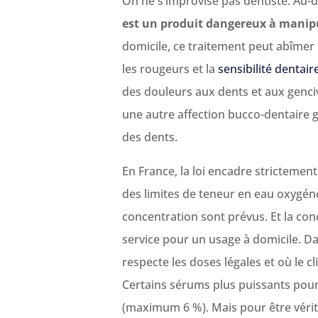
On ne s’improvise pas dentiste. Au-d
est un produit dangereux à manip
domicile, ce traitement peut abîmer l
les rougeurs et la
sensibilité dentair
des douleurs aux dents et aux genciv
une autre affection bucco-dentaire gr
des dents.
En France, la loi encadre strictemen
des limites de teneur en eau oxygénée
concentration sont prévus. Et la con
service pour un usage à domicile. Da
respecte les doses légales et où le cli
Certains sérums plus puissants pour
(maximum 6 %). Mais pour être vérita