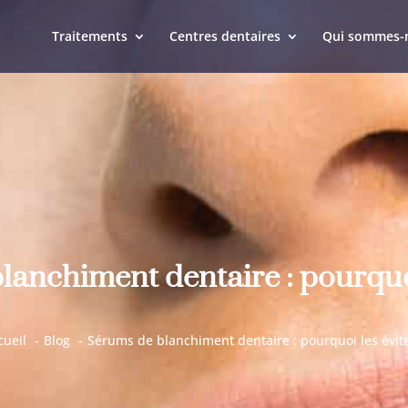
Traitements
Centres dentaires
Qui sommes-
anchiment dentaire : pourquoi
cueil
Blog
Sérums de blanchiment dentaire : pourquoi les évite