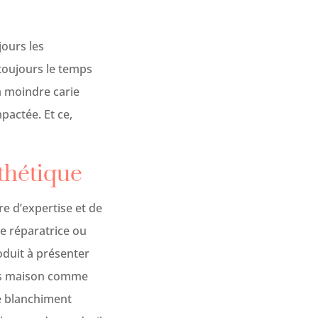
ours les
toujours le temps
a moindre carie
pactée. Et ce,
sthétique
ire d’expertise et de
ie réparatrice ou
oduit à présenter
des maison comme
de blanchiment