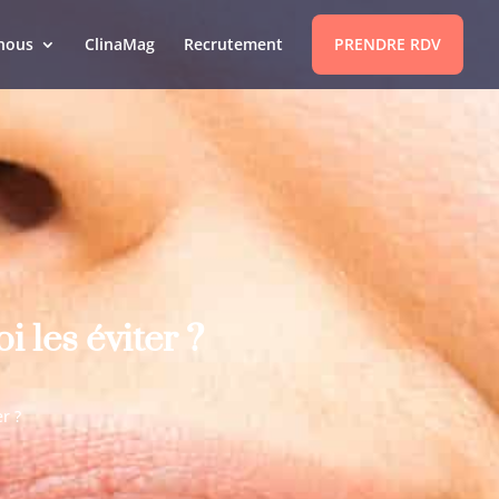
nous
ClinaMag
Recrutement
PRENDRE RDV
 les éviter ?
r ?