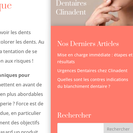
Dentaires
que
Clinadent
avoir les dents
olorer les dents. Au
Nos Derniers Articles
 tentation de se
Mise en charge immédiate : étapes et
on aux risques !
résultats
Urgences Dentaires chez Clinadent
hniques pour
Quelles sont les contres indications
mettent en avant de
du blanchiment dentaire ?
 en plus abordables
perie ? Force est de
ue, en particulier
Rechercher
ment des objectifs
hasard un produit