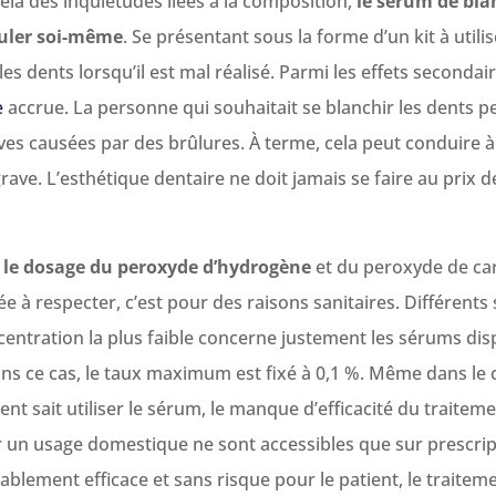
elà des inquiétudes liées à la composition,
le sérum de bl
uler soi-même
. Se présentant sous la forme d’un kit à util
es dents lorsqu’il est mal réalisé. Parmi les effets secondai
e
accrue. La personne qui souhaitait se blanchir les dents pe
es causées par des brûlures. À terme, cela peut conduire à
ave. L’esthétique dentaire ne doit jamais se faire au prix d
t
le dosage du peroxyde d’hydrogène
et du peroxyde de carb
 à respecter, c’est pour des raisons sanitaires. Différents 
centration la plus faible concerne justement les sérums disp
ns ce cas, le taux maximum est fixé à 0,1 %. Même dans le c
ent sait utiliser le sérum, le manque d’efficacité du traitement
 un usage domestique ne sont accessibles que sur prescri
blement efficace et sans risque pour le patient, le traitem