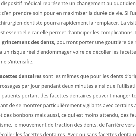
e dispositif médical représente un changement au quotidien,
git d’en prendre soin pour en maximiser la durée de vie. Si l’
e chirurgien-dentiste pourra rapidement la remplacer. La visi
st essentielle car elle permet d’anticiper les complications.
u
grincement des dents
, pourront porter une gouttière de
 y a un risque réel d’endommager voire de décoller les facet
e s’intensifie.
facettes dentaires
sont les mêmes que pour les dents d’orig
sages par jour pendant deux minutes ainsi que l’utilisatio
s patients portant des facettes dentaires peuvent manger tou
nt de se montrer particulièrement vigilants avec certains 
et des bonbons mais aussi, ce qui est moins attendu, des feui
e, le mouvement de traction des dents, de l’arrière vers l
oller les facettes dentaires. Avec ou sans facettes dentaire