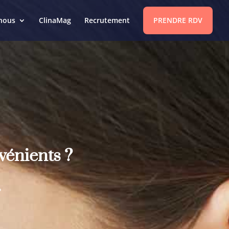
nous
ClinaMag
Recrutement
PRENDRE RDV
vénients ?
?