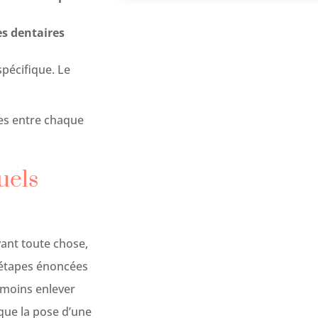
es dentaires
spécifique. Le
es entre chaque
uels
vant toute chose,
s étapes énoncées
anmoins enlever
 que la pose d’une