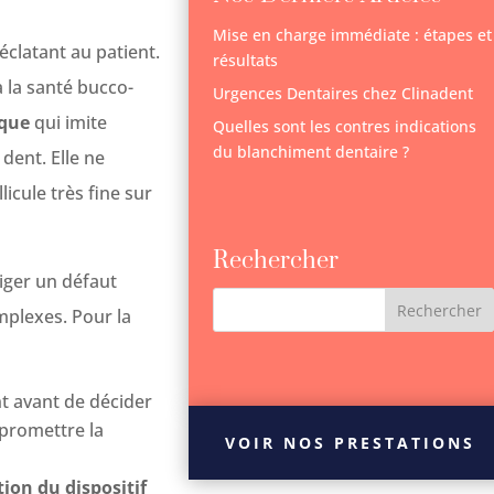
Mise en charge immédiate : étapes et
éclatant au patient.
résultats
à la santé bucco-
Urgences Dentaires chez Clinadent
ique
qui imite
Quelles sont les contres indications
du blanchiment dentaire ?
 dent. Elle ne
licule très fine sur
Rechercher
iger un défaut
omplexes. Pour la
t avant de décider
mpromettre la
VOIR NOS PRESTATIONS
ion du dispositif