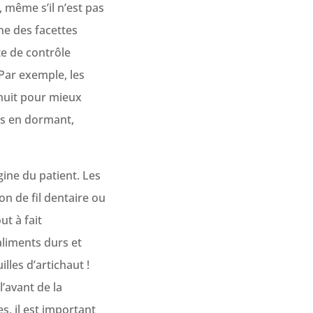
 même s’il n’est pas
une des facettes
te de contrôle
 Par exemple, les
 nuit pour mieux
tes en dormant,
ine du patient. Les
n de fil dentaire ou
t à fait
aliments durs et
lles d’artichaut !
’avant de la
s, il est important