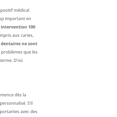
positif médical
rop important en
intervention 100
mpris aux caries,
s dentaires ne sont
s problèmes que les
 terme. D’où
mmence dès la
ersonnalisé. S’il
mportantes avec des