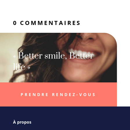
0 COMMENTAIRES
« Better smile, Better
life »
PRENDRE RENDEZ-VOUS
À
propos