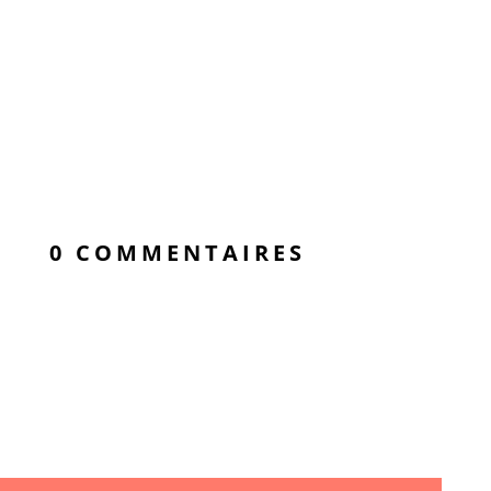
0 COMMENTAIRES
« Better smile, Better
life »