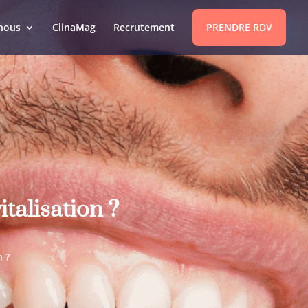
nous
ClinaMag
Recrutement
PRENDRE RDV
talisation ?
n ?