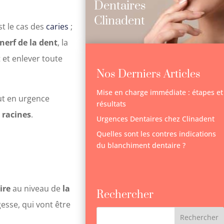
Dentaires
Clinadent
st le cas des
caries
;
 nerf de la dent
, la
t et enlever toute
Nos Derniers Articles
Mise en charge immédiate : étapes et
ut en urgence
résultats
 racines
.
Urgences Dentaires chez Clinadent
Quelles sont les contres indications
du blanchiment dentaire ?
ire
au niveau de
la
Rechercher
gesse, qui vont être