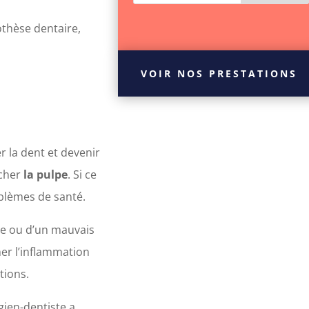
othèse dentaire,
VOIR NOS PRESTATIONS
r la dent et devenir
ucher
la pulpe
. Si ce
roblèmes de santé.
ute ou d’un mauvais
ner l’inflammation
ctions.
rgien-dentiste a