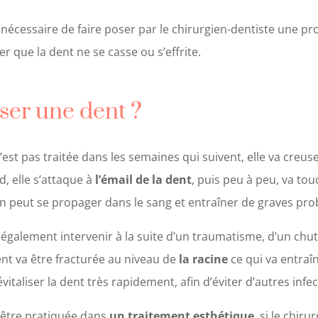
t nécessaire de faire poser par le chirurgien-dentiste une pr
iter que la dent ne se casse ou s’effrite.
ser une dent ?
est pas traitée dans les semaines qui suivent, elle va creuse
, elle s’attaque à
l’émail de la dent
, puis peu à peu, va to
tion peut se propager dans le sang et entraîner de graves p
t également intervenir à la suite d’un traumatisme, d’un ch
dent va être fracturée au niveau de
la racine
ce qui va entraî
évitaliser la dent très rapidement, afin d’éviter d’autres infe
 être pratiquée dans
un traitement esthétique
, si le chiru