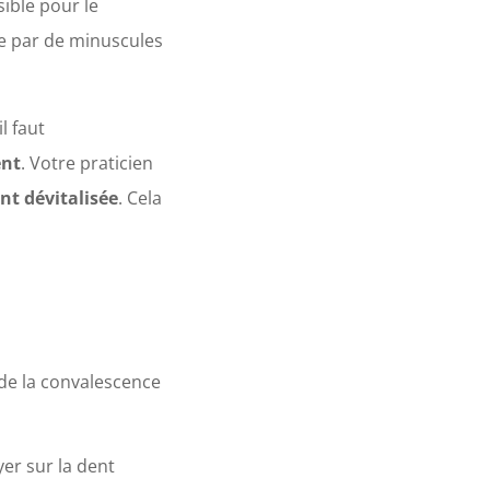
sible pour le
éée par de minuscules
l faut
ent
. Votre praticien
nt dévitalisée
. Cela
s de la convalescence
yer sur la dent