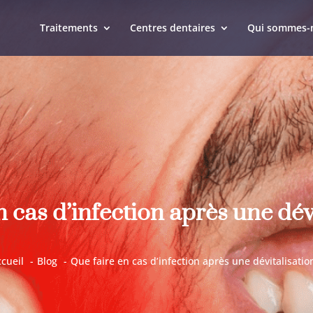
Traitements
Centres dentaires
Qui sommes-
n cas d’infection après une dévi
cueil
Blog
Que faire en cas d’infection après une dévitalisatio