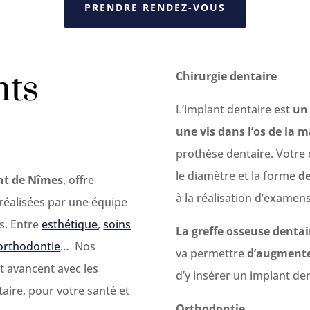
PRENDRE RENDEZ-VOUS
nts
Chirurgie dentaire
L’implant dentaire est
un 
une vis dans l’os de la 
prothèse dentaire. Votre 
le diamètre et la forme
de
ent de Nîmes
, offre
à la réalisation d’examen
réalisées par une équipe
s. Entre
esthétique
,
soins
La greffe osseuse dentai
orthodontie
… Nos
va permettre
d’augmente
et avancent avec les
d’y insérer un implant den
aire, pour votre santé et
Orthodontie