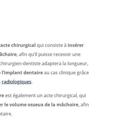
acte chirurgical
qui consiste à
insérer
mâchoire
, afin qu’il puisse recevoir une
chirurgien-dentiste adaptera la longueur,
 l’implant dentaire
au cas clinique grâce
s
radiologiques
.
re
est également un acte chirurgical, qui
r le volume osseux de la mâchoire
, afin
taire.