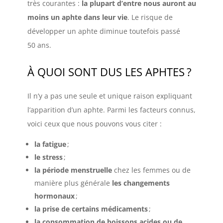
très courantes :
la plupart d’entre nous auront au
moins un aphte dans leur vie
. Le risque de
développer un aphte diminue toutefois passé
50 ans.
À QUOI SONT DUS LES APHTES
?
Il n’y a pas une seule et unique raison expliquant
l’apparition d’un aphte. Parmi les facteurs connus,
voici ceux que nous pouvons vous citer :
la fatigue
;
le stress
;
la période menstruelle
chez les femmes ou de
manière plus générale
les changements
hormonaux
;
la prise de certains médicaments
;
la consommation de boissons acides
ou de