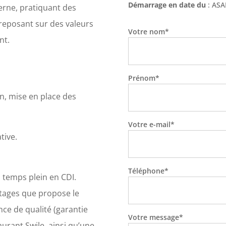
Démarrage en date du
: ASA
rne, pratiquant des
reposant sur des valeurs
Votre nom*
nt.
Prénom*
ion, mise en place des
Votre e-mail*
tive.
Téléphone*
à temps plein en CDI.
ntages que propose le
ce de qualité (garantie
Votre message*
aurant Swile, ainsi qu’une