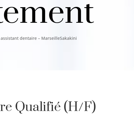
tement
 assistant dentaire – MarseilleSakakini
re Qualifié (H/F)